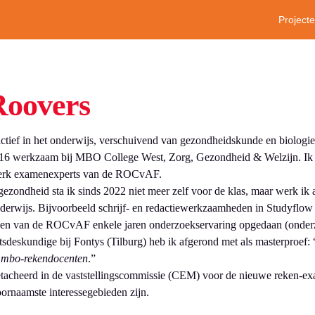
Project
Roovers
actief in het onderwijs, verschuivend van gezondheidskunde en biologie
2016 werkzaam bij MBO College West, Zorg, Gezondheid & Welzijn. Ik
twerk examenexperts van de ROCvAF.
ezondheid sta ik sinds 2022 niet meer zelf voor de klas, maar werk ik a
derwijs. Bijvoorbeeld schrijf- en redactiewerkzaamheden in Studyflow 
en van de ROCvAF enkele jaren onderzoekservaring opgedaan (onderz
sdeskundige bij Fontys (Tilburg) heb ik afgerond met als masterproef: 
 mbo-rekendocenten
.”
tacheerd in de vaststellingscommissie (CEM) voor de nieuwe reken-exame
ornaamste interessegebieden zijn.